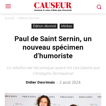
Accueil
Édition Abonné
Édition Abonné
Médias
Paul de Saint Sernin, un
nouveau spécimen
d’humoriste
Ce rebellocrate fait presque autant rire Léa Salamé que
Christophe Dechavanne!
Didier Desrimais
-
2 août 2024