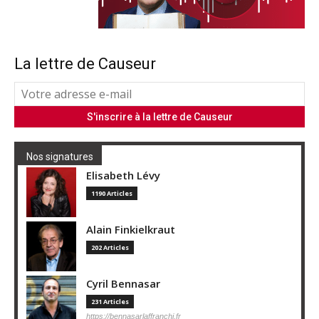
La lettre de Causeur
Nos signatures
Elisabeth Lévy
1190 Articles
Alain Finkielkraut
202 Articles
Cyril Bennasar
231 Articles
https://bennasarlaffranchi.fr