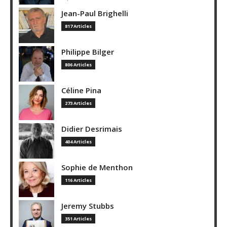
Jean-Paul Brighelli
817 Articles
Philippe Bilger
806 Articles
Céline Pina
273 Articles
Didier Desrimais
404 Articles
Sophie de Menthon
116 Articles
Jeremy Stubbs
351 Articles