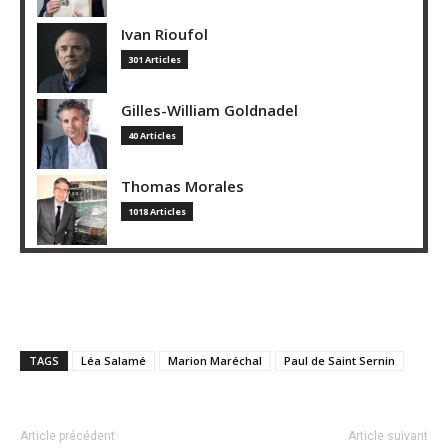
Ivan Rioufol
301 Articles
Gilles-William Goldnadel
40 Articles
Thomas Morales
1018 Articles
TAGS
Léa Salamé
Marion Maréchal
Paul de Saint Sernin
Article précédent
Article suivant