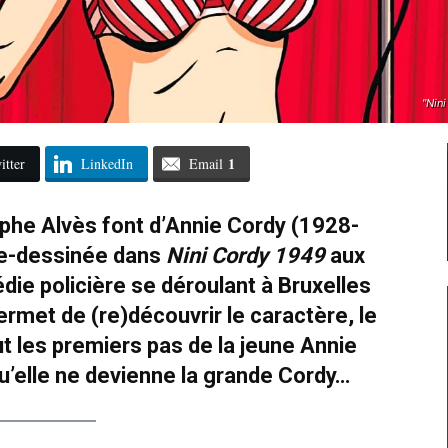
"Nin
1
itter
LinkedIn
Email
phe Alvès font d’Annie Cordy (1928-
de-dessinée dans
Nini Cordy 1949
aux
ie policière se déroulant à Bruxelles
ermet de (re)découvrir le caractère, le
ut les premiers pas de la jeune Annie
qu’elle ne devienne la grande Cordy…