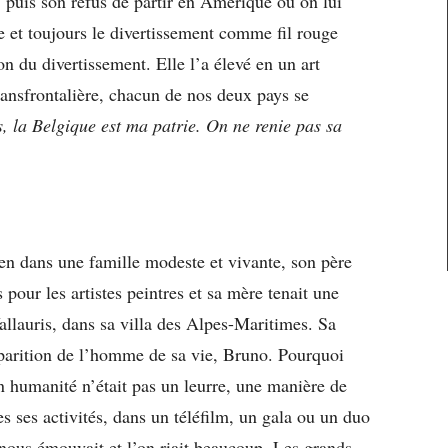
s, puis son refus de partir en Amérique où on lui
le et toujours le divertissement comme fil rouge
on du divertissement. Elle l’a élevé en un art
transfrontalière, chacun de nos deux pays se
 la Belgique est ma patrie. On ne renie pas sa
n dans une famille modeste et vivante, son père
 pour les artistes peintres et sa mère tenait une
Vallauris, dans sa villa des Alpes-Maritimes. Sa
disparition de l’homme de sa vie, Bruno. Pourquoi
n humanité n’était pas un leurre, une manière de
es ses activités, dans un téléfilm, un gala ou un duo
e nous émouvait et l’on riait beaucoup. Les grands