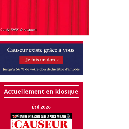
i Cordy 1949" © Anspach
Actuellement en kiosque
Été 2026