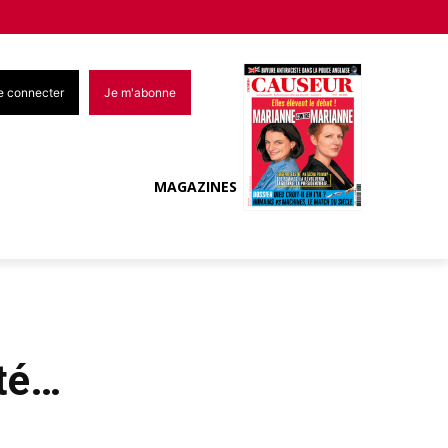
e connecter
Je m'abonne
MAGAZINES
nté…