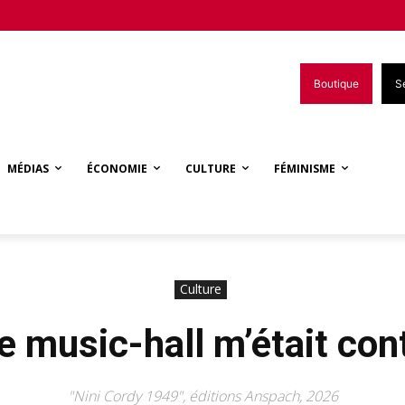
Boutique
S
MÉDIAS
ÉCONOMIE
CULTURE
FÉMINISME
Culture
le music-hall m’était co
"Nini Cordy 1949", éditions Anspach, 2026