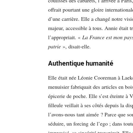
coulisses des cabarets, l’arrivée à Pari
offrait pourtant une gloire internationa
d’une carrière. Elle a changé notre visi
majeur, accessible à tous. Annie était 
l’appropriait. «
La France est mon pays,
patrie
», disait-elle.
Authentique humanité
Elle était née Léonie Cooreman à Laeke
menuisier fabriquait des articles en bois
épicerie de poche. Elle s’est éteinte à 
filleule veillait à ses côtés depuis la 
l’avons-nous tant aimée ? Parce que so
séduire, un forcing de l’ego ; dans tout
improvisé, sa sincérité transpirait. Ell