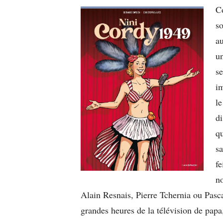
C
so
au
un
se
i
le
di
qu
sa
fe
n
Alain Resnais, Pierre Tchernia ou Pas
grandes heures de la télévision de pap