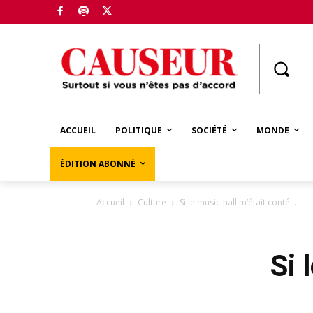
Boutique
ACCUEIL
POLITIQUE
SOCIÉTÉ
MONDE
ÉDITION ABONNÉ
Accueil
Culture
Si le music-hall m’était conté…
Si 