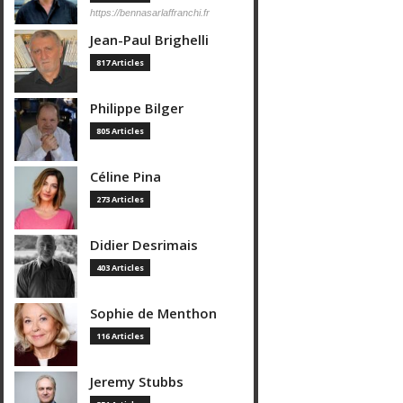
https://bennasarlaffranchi.fr
Jean-Paul Brighelli
817 Articles
Philippe Bilger
805 Articles
Céline Pina
273 Articles
Didier Desrimais
403 Articles
Sophie de Menthon
116 Articles
Jeremy Stubbs