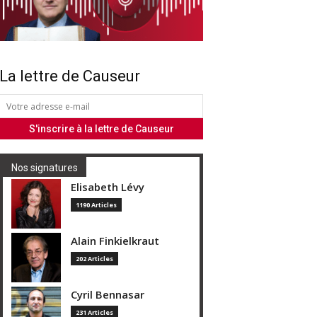
La lettre de Causeur
Nos signatures
Elisabeth Lévy
1190 Articles
Alain Finkielkraut
202 Articles
Cyril Bennasar
231 Articles