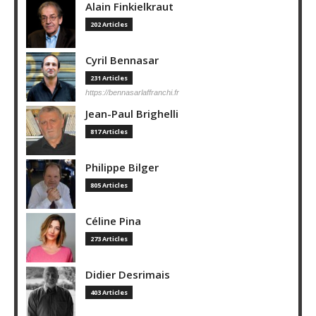
Alain Finkielkraut
202 Articles
Cyril Bennasar
231 Articles
https://bennasarlaffranchi.fr
Jean-Paul Brighelli
817 Articles
Philippe Bilger
805 Articles
Céline Pina
273 Articles
Didier Desrimais
403 Articles