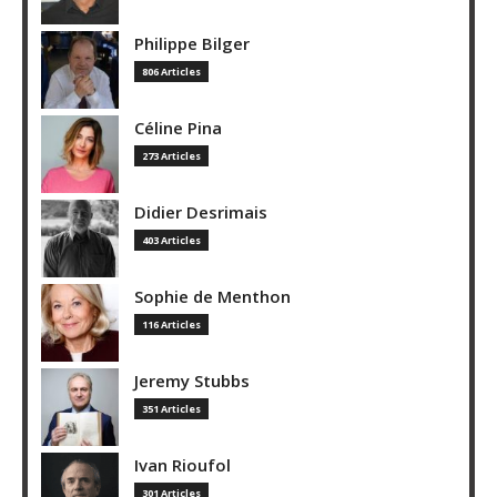
Philippe Bilger
806 Articles
Céline Pina
273 Articles
Didier Desrimais
403 Articles
Sophie de Menthon
116 Articles
Jeremy Stubbs
351 Articles
Ivan Rioufol
301 Articles