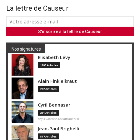
La lettre de Causeur
Nos signatures
Elisabeth Lévy
1190 Articles
Alain Finkielkraut
202 Articles
Cyril Bennasar
231 Articles
https://bennasarlaffranchi.fr
Jean-Paul Brighelli
817 Articles