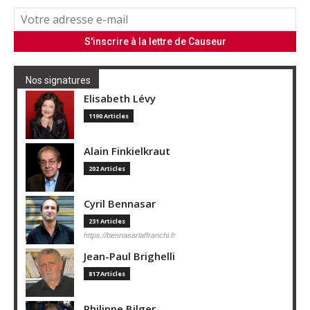
Nos signatures
Elisabeth Lévy
1190 Articles
Alain Finkielkraut
202 Articles
Cyril Bennasar
231 Articles
https://bennasarlaffranchi.fr
Jean-Paul Brighelli
817 Articles
Philippe Bilger