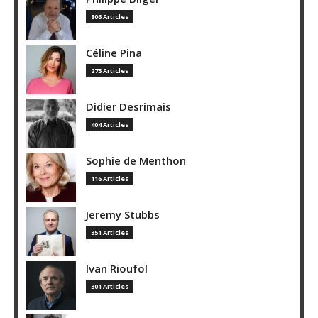
806 Articles
Céline Pina
273 Articles
Didier Desrimais
404 Articles
Sophie de Menthon
116 Articles
Jeremy Stubbs
351 Articles
Ivan Rioufol
301 Articles