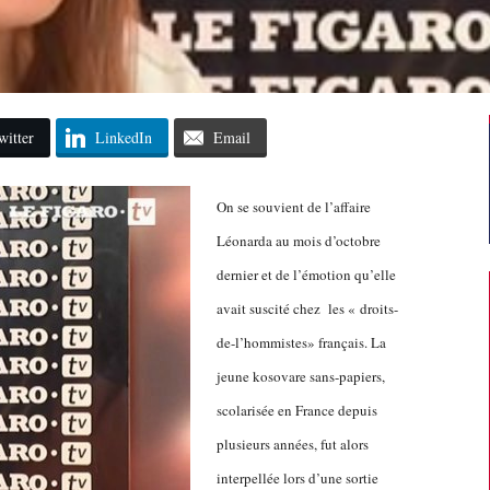
witter
LinkedIn
Email
On se souvient de l’affaire
Léonarda au mois d’octobre
dernier et de l’émotion qu’elle
avait suscité chez les « droits-
de-l’hommistes» français. La
jeune kosovare sans-papiers,
scolarisée en France depuis
plusieurs années, fut alors
interpellée lors d’une sortie