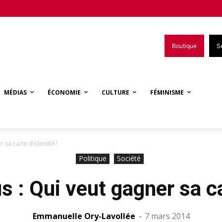
Boutique
S
MÉDIAS
ÉCONOMIE
CULTURE
FÉMINISME
r sa carte d’identité?
Politique
Société
s : Qui veut gagner sa ca
Emmanuelle Ory-Lavollée
-
7 mars 2014