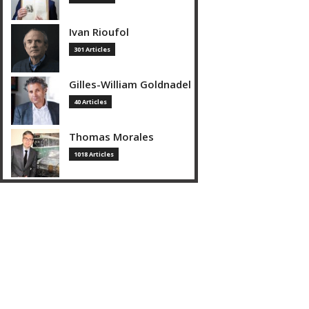
Ivan Rioufol
301 Articles
Gilles-William Goldnadel
40 Articles
Thomas Morales
1018 Articles