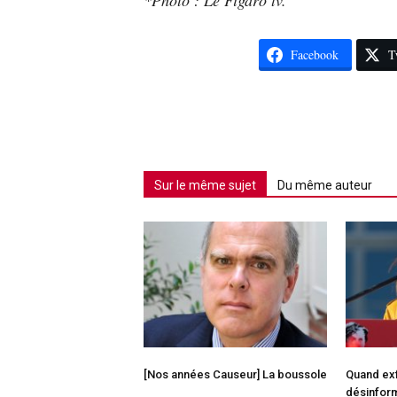
Facebook
T
Sur le même sujet
Du même auteur
[Nos années Causeur] La boussole
Quand exf
désinfor