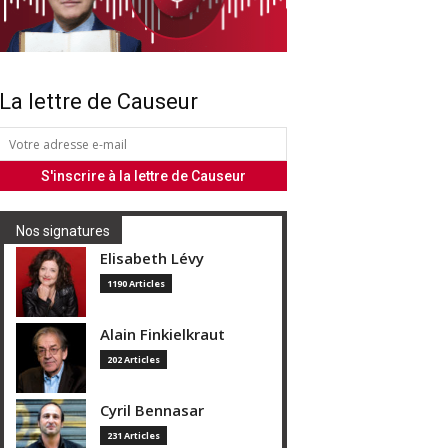
La lettre de Causeur
Nos signatures
Elisabeth Lévy
1190 Articles
Alain Finkielkraut
202 Articles
Cyril Bennasar
231 Articles