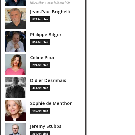
https://bennasarlaffranchi.fr
Jean-Paul Brighelli
817 Articles
Philippe Bilger
806 Articles
Céline Pina
273 Articles
Didier Desrimais
403 Articles
Sophie de Menthon
116 Articles
Jeremy Stubbs
351 Articles