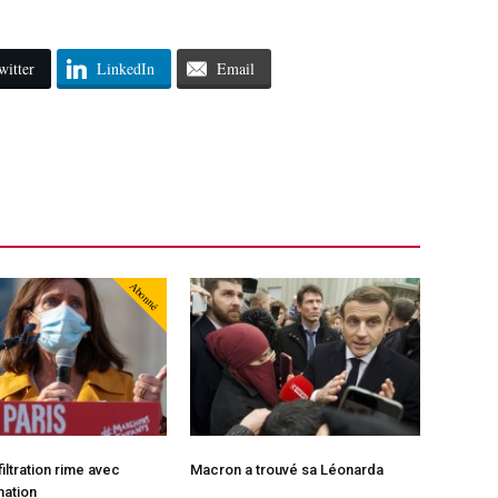
witter
LinkedIn
Email
Abonné
iltration rime avec
Macron a trouvé sa Léonarda
mation