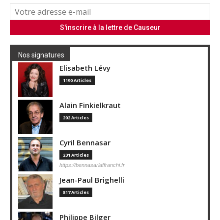
Nos signatures
Elisabeth Lévy
1190 Articles
Alain Finkielkraut
202 Articles
Cyril Bennasar
231 Articles
https://bennasarlaffranchi.fr
Jean-Paul Brighelli
817 Articles
Philippe Bilger