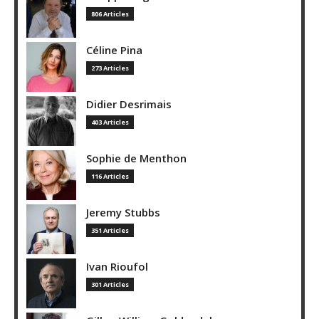
806 Articles
Céline Pina
273 Articles
Didier Desrimais
403 Articles
Sophie de Menthon
116 Articles
Jeremy Stubbs
351 Articles
Ivan Rioufol
301 Articles