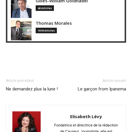
Gilles-William Goldnadel
40 Articles
Thomas Morales
1018 Articles
Article précédent
Article suivant
Ne demandez plus la lune !
Le garçon from Ipanema
Elisabeth Lévy
Fondatrice et directrice de la rédaction
de Causeur. Journaliste, elle est