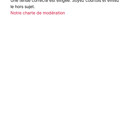
Une tenue correcte est exigée. Soyez courtois et évitez
le hors sujet.
Notre charte de modération