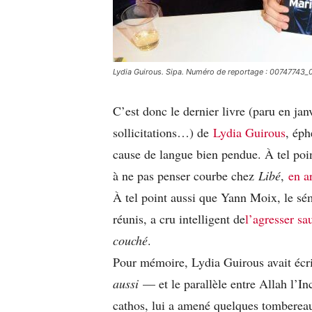
Lydia Guirous. Sipa. Numéro de reportage : 00747743_
C’est donc le dernier livre (paru en janv
sollicitations…) de
Lydia Guirous
, éph
cause de langue bien pendue. À tel poin
à ne pas penser courbe chez
Libé
,
en a
À tel point aussi que Yann Moix, le sé
réunis, a cru intelligent de
l’agresser s
couché
.
Pour mémoire, Lydia Guirous avait écri
aussi
— et le parallèle entre Allah l’I
cathos, lui a amené quelques tombereau