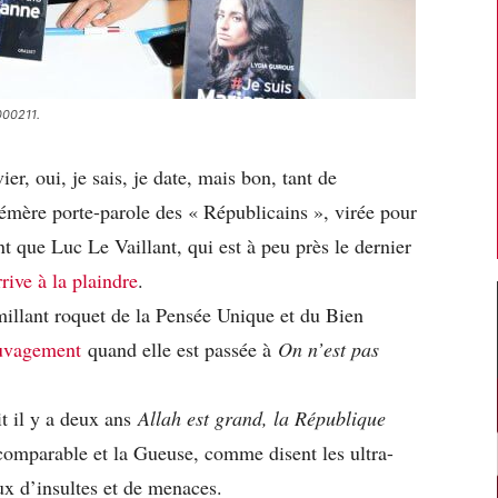
000211.
ier, oui, je sais, je date, mais bon, tant de
émère porte-parole des « Républicains », virée pour
t que Luc Le Vaillant, qui est à peu près le dernier
rrive à la plaindre
.
millant roquet de la Pensée Unique et du Bien
auvagement
quand elle est passée à
On n’est pas
t il y a deux ans
Allah est grand, la République
ncomparable et la Gueuse, comme disent les ultra-
x d’insultes et de menaces.