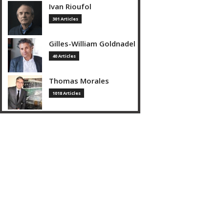
Ivan Rioufol
301 Articles
Gilles-William Goldnadel
40 Articles
Thomas Morales
1018 Articles