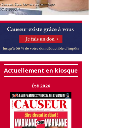
a Guirous. Sipa. Numéro de reportage :
7743_000211.
Actuellement en kiosque
Été 2026