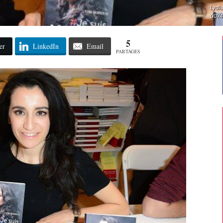
Lydi
0074
5
er
LinkedIn
Email
PARTAGES