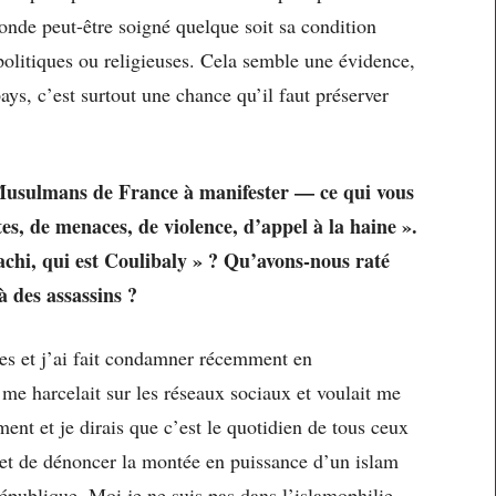
 monde peut-être soigné quelque soit sa condition
 politiques ou religieuses. Cela semble une évidence,
ays, c’est surtout une chance qu’il faut préserver
 Musulmans de France à manifester — ce qui vous
tes, de menaces, de violence, d’appel à la haine ».
achi, qui est Coulibaly » ? Qu’avons-nous raté
à des assassins ?
tes et j’ai fait condamner récemment en
 me harcelait sur les réseaux sociaux et voulait me
nt et je dirais que c’est le quotidien de tous ceux
té et de dénoncer la montée en puissance d’un islam
République. Moi je ne suis pas dans l’islamophilie