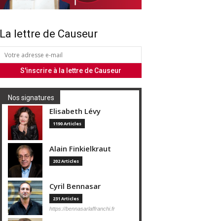
La lettre de Causeur
Nos signatures
Elisabeth Lévy
1190 Articles
Alain Finkielkraut
202 Articles
Cyril Bennasar
231 Articles
https://bennasarlaffranchi.fr