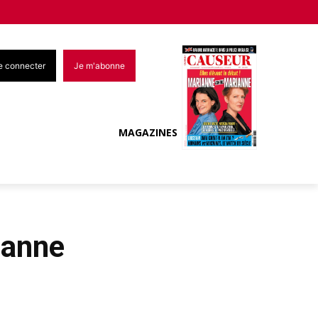
e connecter
Je m'abonne
MAGAZINES
ianne