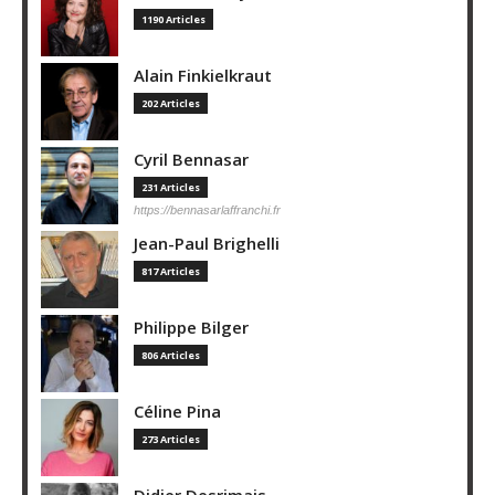
1190 Articles
Alain Finkielkraut
202 Articles
Cyril Bennasar
231 Articles
https://bennasarlaffranchi.fr
Jean-Paul Brighelli
817 Articles
Philippe Bilger
806 Articles
Céline Pina
273 Articles