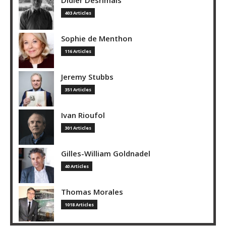
Didier Desrimais
403 Articles
Sophie de Menthon
116 Articles
Jeremy Stubbs
351 Articles
Ivan Rioufol
301 Articles
Gilles-William Goldnadel
40 Articles
Thomas Morales
1018 Articles