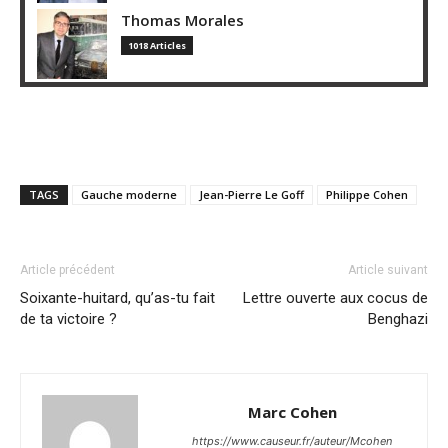
Thomas Morales
1018 Articles
TAGS
Gauche moderne
Jean-Pierre Le Goff
Philippe Cohen
Article précédent
Article suivant
Soixante-huitard, qu’as-tu fait
Lettre ouverte aux cocus de
de ta victoire ?
Benghazi
Marc Cohen
https://www.causeur.fr/auteur/Mcohen