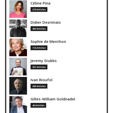
Céline Pina
273 Articles
Didier Desrimais
403 Articles
Sophie de Menthon
116 Articles
Jeremy Stubbs
351 Articles
Ivan Rioufol
300 Articles
Gilles-William Goldnadel
40 Articles