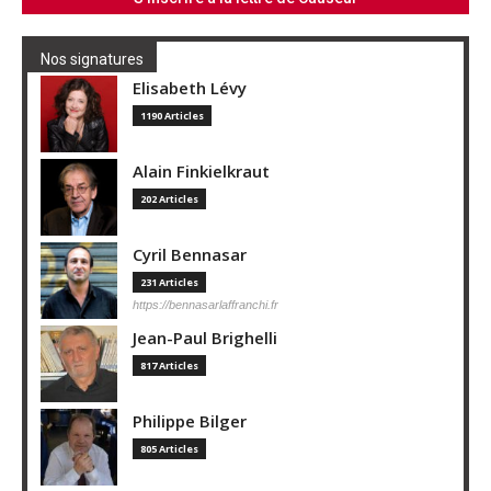
Nos signatures
Elisabeth Lévy
1190 Articles
Alain Finkielkraut
202 Articles
Cyril Bennasar
231 Articles
https://bennasarlaffranchi.fr
Jean-Paul Brighelli
817 Articles
Philippe Bilger
805 Articles