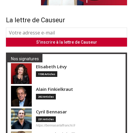
La lettre de Causeur
Nos signatures
Elisabeth Lévy
1190 Articles
Alain Finkielkraut
202 Articles
Cyril Bennasar
231 Articles
https://bennasarlaffranchi.fr