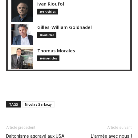
Ivan Rioufol
301 Articles
Gilles-William Goldnadel
40 Articles
Thomas Morales
1018 Articles
TAGS
Nicolas Sarkozy
Article précédent
Article suivant
Daltonisme aggravé aux USA
L’armée avec nous !