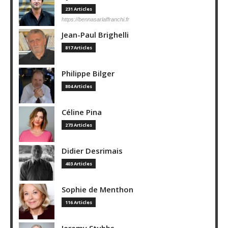
231 Articles
https://bennasarlaffranchi.fr
Jean-Paul Brighelli
817 Articles
Philippe Bilger
804 Articles
Céline Pina
273 Articles
Didier Desrimais
403 Articles
Sophie de Menthon
116 Articles
Jeremy Stubbs