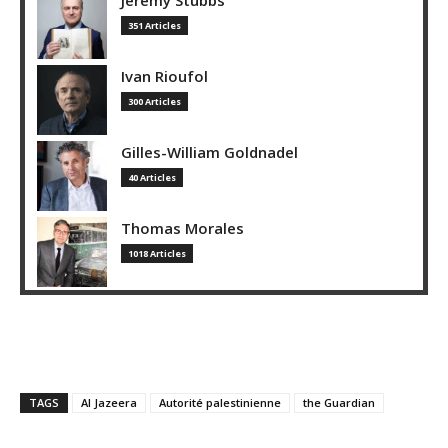
351 Articles
Ivan Rioufol
300 Articles
Gilles-William Goldnadel
40 Articles
Thomas Morales
1018 Articles
TAGS
Al Jazeera
Autorité palestinienne
the Guardian