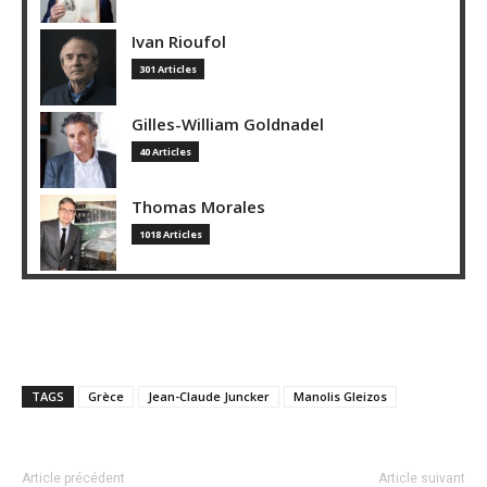
Ivan Rioufol
301 Articles
Gilles-William Goldnadel
40 Articles
Thomas Morales
1018 Articles
TAGS
Grèce
Jean-Claude Juncker
Manolis Gleizos
Article précédent
Article suivant