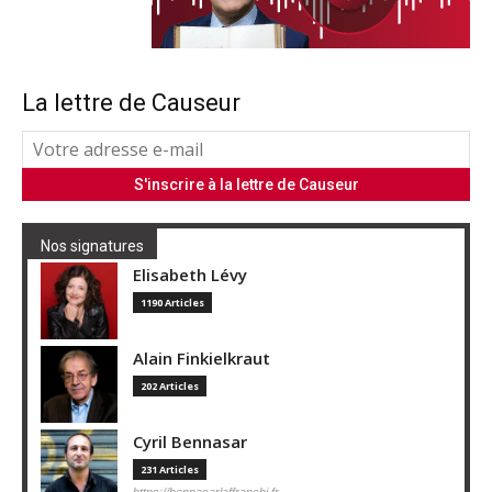
La lettre de Causeur
Nos signatures
Elisabeth Lévy
1190 Articles
Alain Finkielkraut
202 Articles
Cyril Bennasar
231 Articles
https://bennasarlaffranchi.fr