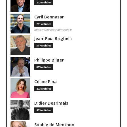
202 Articles
Cyril Bennasar
231 Articles
https://bennasarlaffranchi.fr
Jean-Paul Brighelli
817 Articles
Philippe Bilger
805 Articles
Céline Pina
273 Articles
Didier Desrimais
403 Articles
Sophie de Menthon