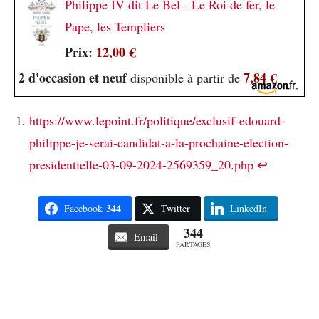
Philippe IV dit Le Bel - Le Roi de fer, le
Pape, les Templiers
Prix:
12,00 €
2 d'occasion et neuf
7,84 €
disponible à partir de
https://www.lepoint.fr/politique/exclusif-edouard-
philippe-je-serai-candidat-a-la-prochaine-election-
presidentielle-03-09-2024-2569359_20.php
↩︎
344
Facebook
Twitter
LinkedIn
344
Email
PARTAGES