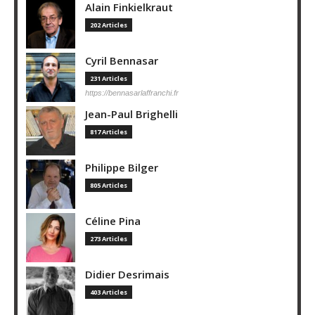
Alain Finkielkraut
202 Articles
Cyril Bennasar
231 Articles
https://bennasarlaffranchi.fr
Jean-Paul Brighelli
817 Articles
Philippe Bilger
805 Articles
Céline Pina
273 Articles
Didier Desrimais
403 Articles