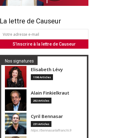
La lettre de Causeur
Nos signatures
Elisabeth Lévy
1190 Articles
Alain Finkielkraut
202 Articles
Cyril Bennasar
231 Articles
https://bennasarlaffranchi.fr