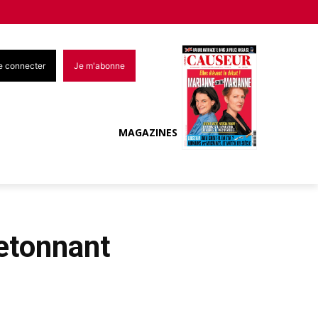
e connecter
Je m'abonne
MAGAZINES
retonnant