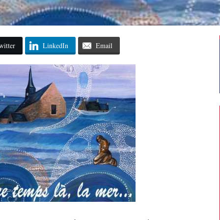
witter
LinkedIn
Email