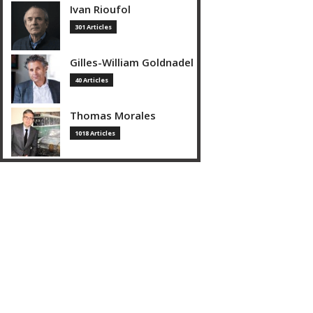
Ivan Rioufol
301 Articles
Gilles-William Goldnadel
40 Articles
Thomas Morales
1018 Articles