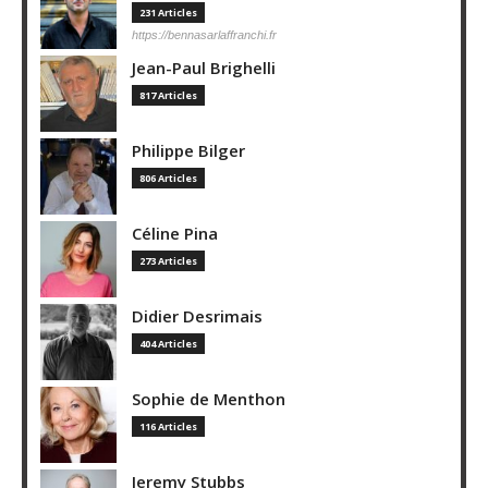
231 Articles
https://bennasarlaffranchi.fr
Jean-Paul Brighelli
817 Articles
Philippe Bilger
806 Articles
Céline Pina
273 Articles
Didier Desrimais
404 Articles
Sophie de Menthon
116 Articles
Jeremy Stubbs