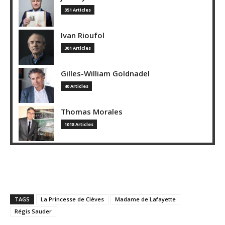
351 Articles
Ivan Rioufol
301 Articles
Gilles-William Goldnadel
40 Articles
Thomas Morales
1018 Articles
TAGS
La Princesse de Clèves
Madame de Lafayette
Régis Sauder