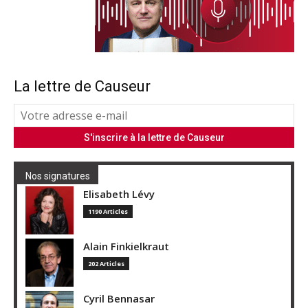
La lettre de Causeur
Nos signatures
Elisabeth Lévy
1190 Articles
Alain Finkielkraut
202 Articles
Cyril Bennasar