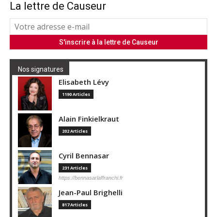
La lettre de Causeur
Nos signatures
Elisabeth Lévy
1190 Articles
Alain Finkielkraut
202 Articles
Cyril Bennasar
231 Articles
https://bennasarlaffranchi.fr
Jean-Paul Brighelli
817 Articles