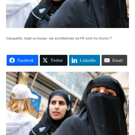
Casquette, hijab ou burqa : les sociétalistes du PS vont-ils choisir ?
Facebook
Twitter
LinkedIn
Email