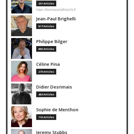
231 Articles
https://bennasarlaffranchi.fr
Jean-Paul Brighelli
817 Articles
Philippe Bilger
805 Articles
Céline Pina
273 Articles
Didier Desrimais
403 Articles
Sophie de Menthon
116 Articles
Jeremy Stubbs