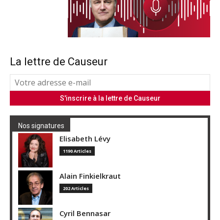
La lettre de Causeur
Nos signatures
Elisabeth Lévy
1190 Articles
Alain Finkielkraut
202 Articles
Cyril Bennasar