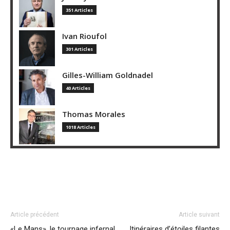
351 Articles
Ivan Rioufol
301 Articles
Gilles-William Goldnadel
40 Articles
Thomas Morales
1018 Articles
Article précédent
Article suivant
«Le Mans», le tournage infernal
Itinéraires d’étoiles filantes