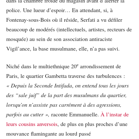
dans la chambre froide du magasin avant d’alerter la
police. Une lueur d’espoir… En attendant, si, à
Fontenay-sous-Bois où il réside, Serfati a vu défiler
beaucoup de modérés (intellectuels, artistes, recteurs de
mosquée) au sein de son association antiraciste
Vigil’ance, la base musulmane, elle, n’a pas suivi.
e
Niché dans le multiethnique 20
arrondissement de
Paris, le quartier Gambetta traverse des turbulences :
«
Depuis la Seconde Intifada
,
on entend tous les jours
des “sale juif” de la part des musulmans du quartier,
lorsqu’on n’assiste pas carrément à des agressions,
parfois au cutter »,
raconte Emmanuelle.
À l’instar de
leurs cousins anversois
, de plus en plus proches d’une
mouvance flamingante au lourd passé