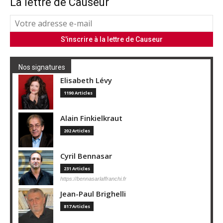
La lettre de Causeur
Nos signatures
Elisabeth Lévy
1190 Articles
Alain Finkielkraut
202 Articles
Cyril Bennasar
231 Articles
https://bennasarlaffranchi.fr
Jean-Paul Brighelli
817 Articles