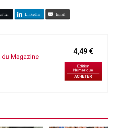
witter
LinkedIn
Email
4,49 €
it du Magazine
Édition
Numerique
ACHETER