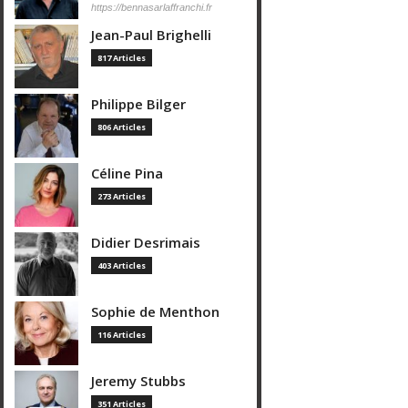
https://bennasarlaffranchi.fr
Jean-Paul Brighelli
817 Articles
Philippe Bilger
806 Articles
Céline Pina
273 Articles
Didier Desrimais
403 Articles
Sophie de Menthon
116 Articles
Jeremy Stubbs
351 Articles