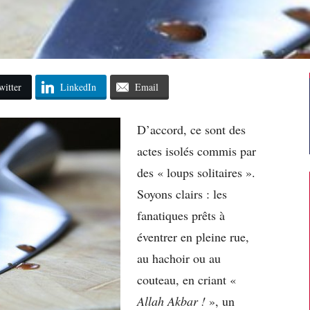
witter
LinkedIn
Email
D’accord, ce sont des
actes isolés commis par
des « loups solitaires ».
Soyons clairs : les
fanatiques prêts à
éventrer en pleine rue,
au hachoir ou au
couteau, en criant «
Allah Akbar !
», un