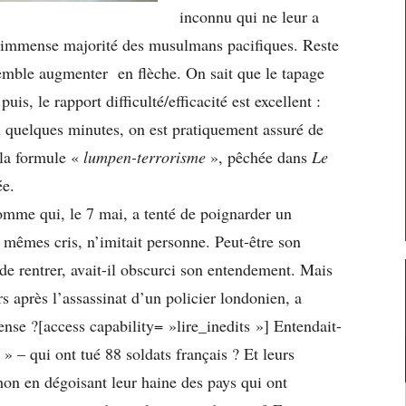
inconnu qui ne leur a
i l’immense majorité des musulmans pacifiques. Reste
semble augmenter en flèche. On sait que le tapage
is, le rapport difficulté/efficacité est excellent :
en quelques minutes, on est pratiquement assuré de
 la formule «
lumpen-terrorisme
», pêchée dans
Le
ée.
mme qui, le 7 mai, a tenté de poignarder un
 mêmes cris, n’imitait personne. Peut-être son
de rentrer, avait-il obscurci son entendement. Mais
urs après l’assassinat d’un policier londonien, a
nse ?[access capability= »lire_inedits »] Entendait-
s » – qui ont tué 88 soldats français ? Et leurs
hon en dégoisant leur haine des pays qui ont