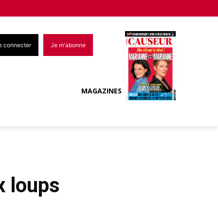
e connecter
Je m'abonne
MAGAZINES
x loups