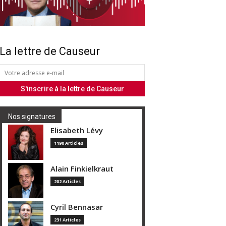
La lettre de Causeur
Nos signatures
Elisabeth Lévy
1190 Articles
Alain Finkielkraut
202 Articles
Cyril Bennasar
231 Articles