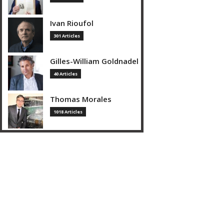
Ivan Rioufol
301 Articles
Gilles-William Goldnadel
40 Articles
Thomas Morales
1018 Articles