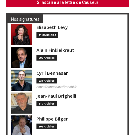
Nos signatures
Elisabeth Lévy
1190 Articles
Alain Finkielkraut
202 Articles
Cyril Bennasar
231 Articles
https://bennasarlaffranchi.fr
Jean-Paul Brighelli
817 Articles
Philippe Bilger
806 Articles