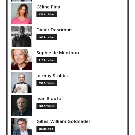
Céline Pina
273 Articles
Didier Desrimais
403 Articles
Sophie de Menthon
116 Articles
Jeremy Stubbs
351 Articles
Ivan Rioufol
301 Articles
Gilles-William Goldnadel
40 Articles