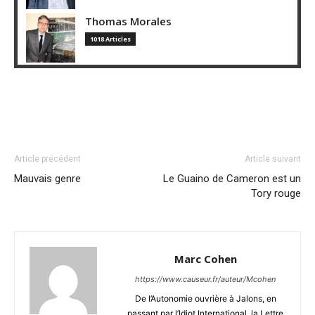
Thomas Morales
1018 Articles
Article précédent
Article suivant
Mauvais genre
Le Guaino de Cameron est un
Tory rouge
Marc Cohen
https://www.causeur.fr/auteur/Mcohen
De l’Autonomie ouvrière à Jalons, en
passant par l’Idiot International, la Lettre