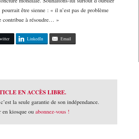
joncture mondiale. Souhaitons-lui surtout d’oublier
pourrait être sienne : « il n’est pas de problème
ne contribue à résoudre… »
witter
LinkedIn
Email
TICLE EN ACCÈS LIBRE.
 c’est la seule garantie de son indépendance.
r en kiosque ou
abonnez-vous !