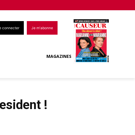
e connecter
Je m'abonne
MAGAZINES
esident !