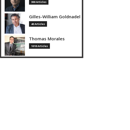
300 Articles
Gilles-William Goldnadel
40 Articles
Thomas Morales
1018 Articles