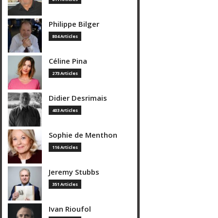
Philippe Bilger
804 Articles
Céline Pina
273 Articles
Didier Desrimais
403 Articles
Sophie de Menthon
116 Articles
Jeremy Stubbs
351 Articles
Ivan Rioufol