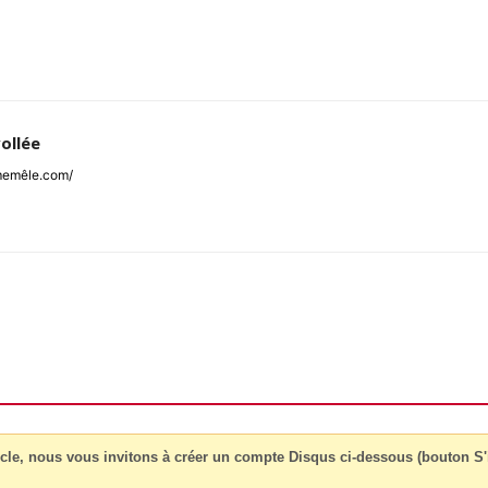
ollée
jmemêle.com/
cle, nous vous invitons à créer un compte Disqus ci-dessous (bouton S'i