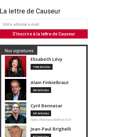
La lettre de Causeur
Nos signatures
Elisabeth Lévy
1190 Articles
Alain Finkielkraut
202 Articles
Cyril Bennasar
231 Articles
https://bennasarlaffranchi.fr
Jean-Paul Brighelli
817 Articles