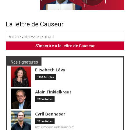
La lettre de Causeur
Nos signatures
Elisabeth Lévy
1190 Articles
Alain Finkielkraut
202 Articles
Cyril Bennasar
231 Articles
https://bennasarlaffranchi.fr