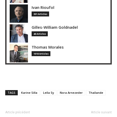
Ivan Rioufol
301 Articles
Gilles-William Goldnadel
40 Articles
Thomas Morales
1018 Articles
TAGS
Karine Silla
Leïla Sy
Nora Arnezeder
Thaïlande
Article précédent
Article suivant