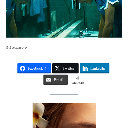
© Europacorp
4
Facebook
Twitter
LinkedIn
4
Email
PARTAGES