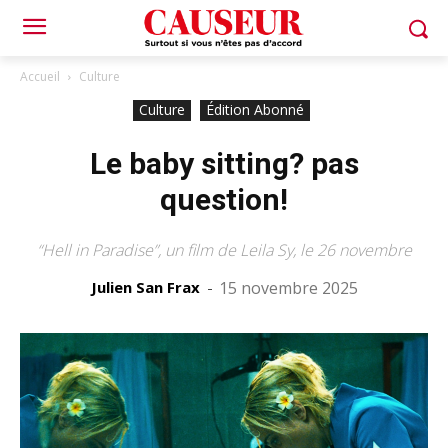
Accueil
Culture
Culture
Édition Abonné
Le baby sitting? pas
question!
“Hell in Paradise”, un film de Leila Sy, le 26 novembre
Julien San Frax
-
15 novembre 2025