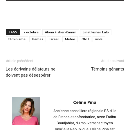
TAGS
7 octobre
Alona Fisher-Kamm
Einat Fisher Lalo
féminisme
Hamas
Israël
Metoo
ONU
viols
Article précédent
Article suivant
Les écrivains délateurs ne
Témoins gênants
doivent pas désespérer
Céline Pina
Ancienne conseillère régionale PS d'Île
de France et cofondatrice, avec Fatiha
Boudjahlat, du mouvement citoyen
Viv(r)e la République, Céline Pina est