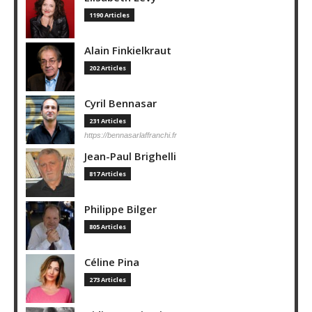
1190 Articles
Alain Finkielkraut
202 Articles
Cyril Bennasar
231 Articles
https://bennasarlaffranchi.fr
Jean-Paul Brighelli
817 Articles
Philippe Bilger
805 Articles
Céline Pina
273 Articles