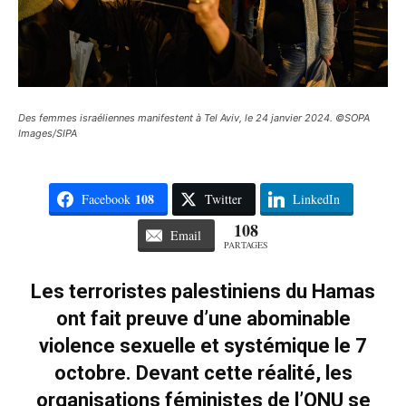
Des femmes israéliennes manifestent à Tel Aviv, le 24 janvier 2024. ©SOPA
Images/SIPA
108
Facebook
Twitter
LinkedIn
108
Email
PARTAGES
Les terroristes palestiniens du Hamas
ont fait preuve d’une abominable
violence sexuelle et systémique le 7
octobre. Devant cette réalité, les
organisations féministes de l’ONU se