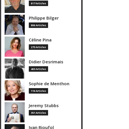
817 Articles
Philippe Bilger
806 Articles
Céline Pina
273 Articles
Didier Desrimais
403 Articles
Sophie de Menthon
116 Articles
Jeremy Stubbs
351 Articles
Ivan Rioufol