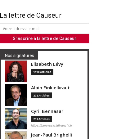
La lettre de Causeur
Nos signatures
Elisabeth Lévy
1190 Articles
Alain Finkielkraut
202 Articles
Cyril Bennasar
231 Articles
https://bennasarlaffranchi.fr
Jean-Paul Brighelli