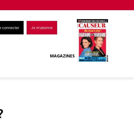
e connecter
Je m'abonne
MAGAZINES
?