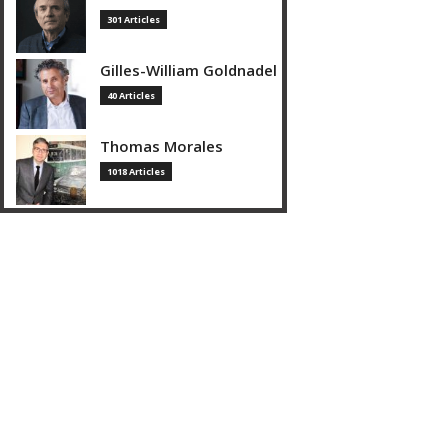
301 Articles
Gilles-William Goldnadel
40 Articles
Thomas Morales
1018 Articles