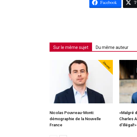
Facebook
T
Sur le même sujet
Du même auteur
Abonné
Nicolas Pouvreau-Monti:
«Malgré d
démographie de la Nouvelle
Charles Al
France
d’illégal!»