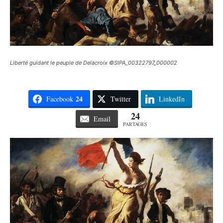
Liberté guidant le peuple de Delacroix ©SIPA_00322797_000002
24
Facebook
Twitter
LinkedIn
24
Email
PARTAGES