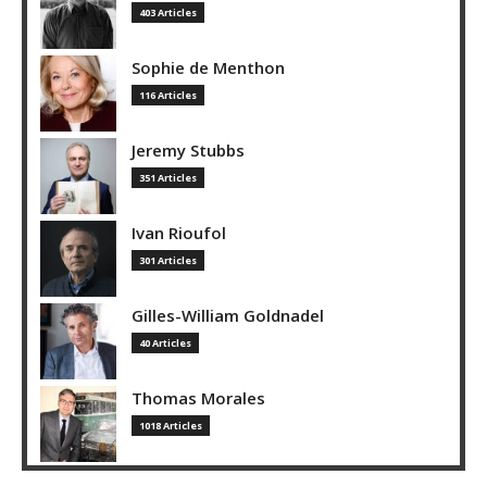
403 Articles
Sophie de Menthon
116 Articles
Jeremy Stubbs
351 Articles
Ivan Rioufol
301 Articles
Gilles-William Goldnadel
40 Articles
Thomas Morales
1018 Articles