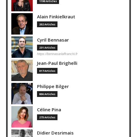
1190 Articles
Alain Finkielkraut
202 Articles
Cyril Bennasar
231 Articles
https://bennasarlaffranchi.fr
Jean-Paul Brighelli
817 Articles
Philippe Bilger
806 Articles
Céline Pina
273 Articles
Didier Desrimais