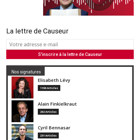
La lettre de Causeur
Nos signatures
Elisabeth Lévy
1190 Articles
Alain Finkielkraut
202 Articles
Cyril Bennasar
231 Articles