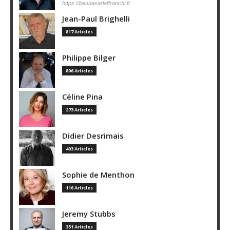
https://bennasarlaffranchi.fr
Jean-Paul Brighelli
817 Articles
Philippe Bilger
806 Articles
Céline Pina
273 Articles
Didier Desrimais
403 Articles
Sophie de Menthon
116 Articles
Jeremy Stubbs
351 Articles