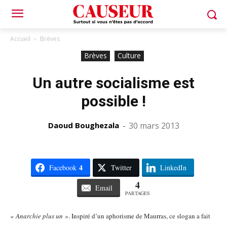
Accueil
Brèves
Brèves
Culture
Un autre socialisme est
possible !
Daoud Boughezala
-
30 mars 2013
4
Facebook
Twitter
LinkedIn
4
Email
PARTAGES
« Anarchie plus un »
. Inspiré d’un aphorisme de Maurras, ce slogan a fait