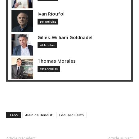
Ivan Rioufol
301 Articles
Gilles-William Goldnadel
40 Articles
Thomas Morales
1018 Articles
TAGS
Alain de Benoist
Edouard Berth
Article précédent
Article suivant