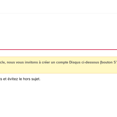
cle, nous vous invitons à créer un compte Disqus ci-dessous (bouton S'i
 et évitez le hors sujet.