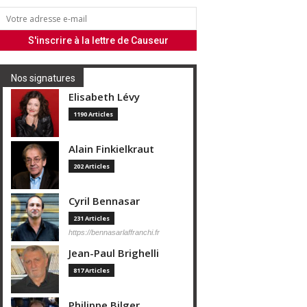
Nos signatures
Elisabeth Lévy
1190 Articles
Alain Finkielkraut
202 Articles
Cyril Bennasar
231 Articles
https://bennasarlaffranchi.fr
Jean-Paul Brighelli
817 Articles
Philippe Bilger