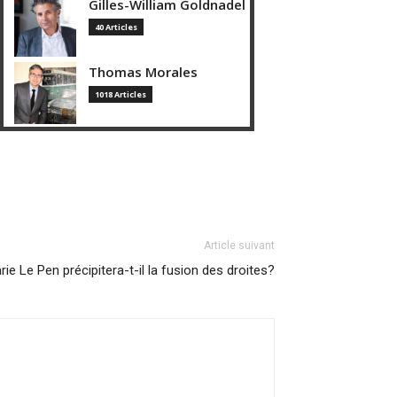
Gilles-William Goldnadel
40 Articles
Thomas Morales
1018 Articles
Article suivant
ie Le Pen précipitera-t-il la fusion des droites?