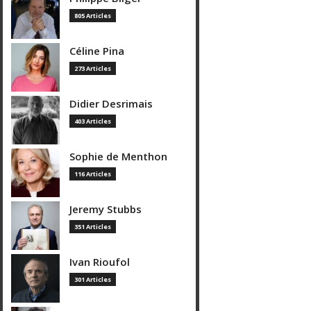
805 Articles
Céline Pina
273 Articles
Didier Desrimais
403 Articles
Sophie de Menthon
116 Articles
Jeremy Stubbs
351 Articles
Ivan Rioufol
301 Articles