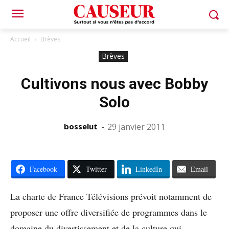
Accueil
Brèves
Brèves
Cultivons nous avec Bobby
Solo
bosselut
-
29 janvier 2011
Facebook
Twitter
LinkedIn
Email
La charte de France Télévisions prévoit notamment de
proposer une offre diversifiée de programmes dans le
domaine du divertissement et de la culture qui