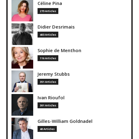
Céline Pina
273 Articles
Didier Desrimais
403 Articles
Sophie de Menthon
116 Articles
Jeremy Stubbs
351 Articles
Ivan Rioufol
301 Articles
Gilles-William Goldnadel
40 Articles