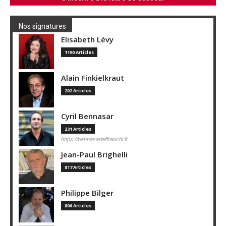
Nos signatures
Elisabeth Lévy
1190 Articles
Alain Finkielkraut
202 Articles
Cyril Bennasar
231 Articles
https://bennasarlaffranchi.fr
Jean-Paul Brighelli
817 Articles
Philippe Bilger
806 Articles