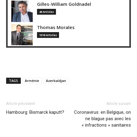
Gilles-William Goldnadel
40 Articles
Thomas Morales
1018 Articles
TAGS
Arménie
Azerbaïdjan
Article précédent
Article suivant
Hambourg: Bismarck kaputt?
Coronavirus: en Belgique, on
ne blague pas avec les
« infractions » sanitaires