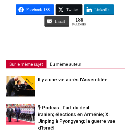
188
Facebook
Twitter
LinkedIn
188
Email
PARTAGES
Sur le même sujet
Du même auteur
Abonné
Il y a une vie après l’Assemblée…
🎙️ Podcast: l’art du deal
iranien; élections en Arménie; Xi
Jinping à Pyongyang; la guerre vue
d’Israël