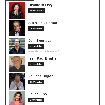
Elisabeth Lévy
1190 Articles
Alain Finkielkraut
202 Articles
Cyril Bennasar
231 Articles
https://bennasarlaffranchi.fr
Jean-Paul Brighelli
817 Articles
Philippe Bilger
805 Articles
Céline Pina
273 Articles