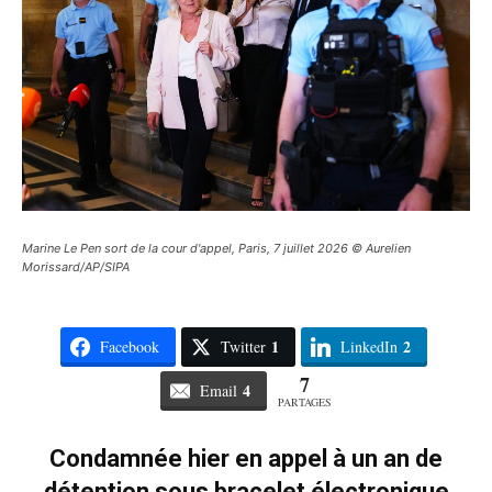
Marine Le Pen sort de la cour d'appel, Paris, 7 juillet 2026 © Aurelien
Morissard/AP/SIPA
1
2
Facebook
Twitter
LinkedIn
7
4
Email
PARTAGES
Condamnée hier en appel à un an de
détention sous bracelet électronique