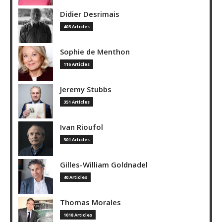
Didier Desrimais
403 Articles
Sophie de Menthon
116 Articles
Jeremy Stubbs
351 Articles
Ivan Rioufol
301 Articles
Gilles-William Goldnadel
40 Articles
Thomas Morales
1018 Articles