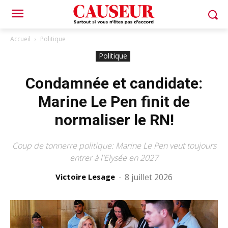
Accueil
Politique
Politique
Condamnée et candidate:
Marine Le Pen finit de
normaliser le RN!
Coup de tonnerre politique: Marine Le Pen veut toujours
entrer à l'Elysée en 2027
Victoire Lesage
-
8 juillet 2026