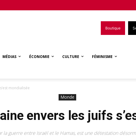
Boutique
S
MÉDIAS
ÉCONOMIE
CULTURE
FÉMINISME
 s’est mondialisée
Monde
ine envers les juifs s’e
ar la guerre entre Israël et le Hamas, est une détestation dés