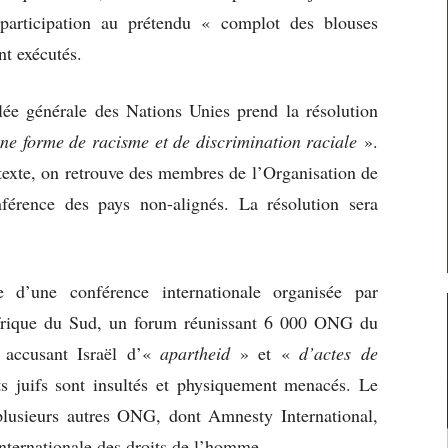
participation au prétendu « complot des blouses
nt exécutés.
e générale des Nations Unies prend la résolution
une forme de racisme et de discrimination raciale
».
 texte, on retrouve des membres de l’Organisation de
nférence des pays non-alignés. La résolution sera
d’une conférence internationale organisée par
frique du Sud, un forum réunissant 6 000 ONG du
 accusant Israël d’«
apartheid
» et «
d’actes de
ts juifs sont insultés et physiquement menacés. Le
 plusieurs autres ONG, dont Amnesty International,
nternationale des droits de l’homme.