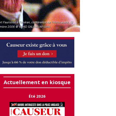
t Faurisson à Téhéran, conférence sur l'Holocauste, 12
mbre 2006 © VAHID SALEMI/AP/SIPA
Actuellement en kiosque
Été 2026