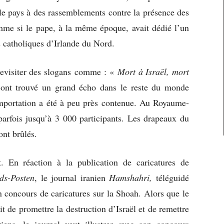
e pays à des rassemblements contre la présence des
mme si le pape, à la même époque, avait dédié l’un
 catholiques d’Irlande du Nord.
 revisiter des slogans comme : «
Mort à Israël, mort
 ont trouvé un grand écho dans le reste du monde
mportation a été à peu près contenue. Au Royaume-
parfois jusqu’à 3 000 participants. Les drapeaux du
ont brûlés.
t. En réaction à la publication de caricatures de
nds-Posten
, le journal iranien
Hamshahri,
téléguidé
n concours de caricatures sur la Shoah. Alors que le
de promettre la destruction d’Israël et de remettre
iens, le journal veut illustrer avec son concours