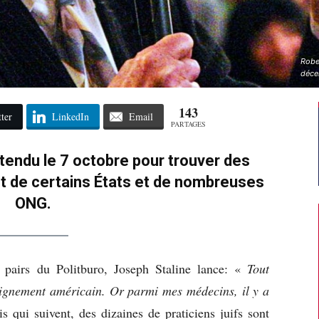
Rober
déce
143
ter
LinkedIn
Email
PARTAGES
ttendu le 7 octobre pour trouver des
t de certains États et de nombreuses
ONG.
pairs du Politburo, Joseph Staline lance: «
Tout
seignement américain. Or parmi mes médecins, il y a
s qui suivent, des dizaines de praticiens juifs sont