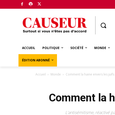
Boutique
ACCUEIL
POLITIQUE
SOCIÉTÉ
MONDE
ÉDITION ABONNÉ
Accueil
Monde
Comment la haine envers les juifs
Comment la ha
L'antisémitisme, réactivé p