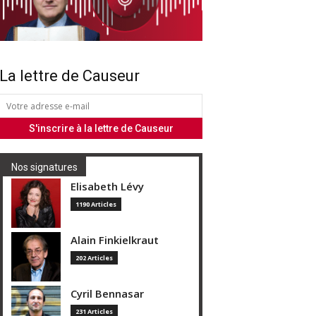
La lettre de Causeur
Nos signatures
Elisabeth Lévy
1190 Articles
Alain Finkielkraut
202 Articles
Cyril Bennasar
231 Articles