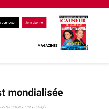
e connecter
Je m'abonne
MAGAZINES
st mondialisée
ormais mondialement partagée