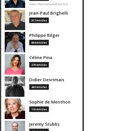
https://bennasarlaffranchi.fr
Jean-Paul Brighelli
817 Articles
Philippe Bilger
804 Articles
Céline Pina
273 Articles
Didier Desrimais
403 Articles
Sophie de Menthon
116 Articles
Jeremy Stubbs