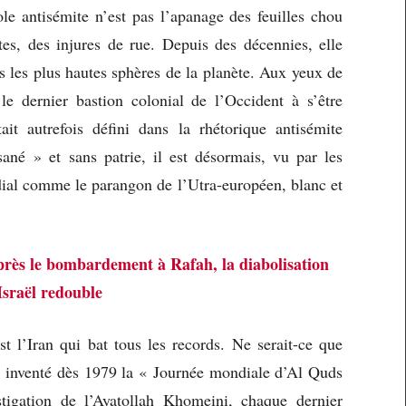
role antisémite n’est pas l’apanage des feuilles chou
stes, des injures de rue. Depuis des décennies, elle
ns les plus hautes sphères de la planète. Aux yeux de
le dernier bastion colonial de l’Occident à s’être
it autrefois défini dans la rhétorique antisémite
é » et sans patrie, il est désormais, vu par les
ial comme le parangon de l’Utra-européen, blanc et
rès le bombardement à Rafah, la diabolisation
Israël redouble
st l’Iran qui bat tous les records. Ne serait-ce que
t inventé dès 1979 la « Journée mondiale d’Al Quds
tigation de l’Ayatollah Khomeini, chaque dernier