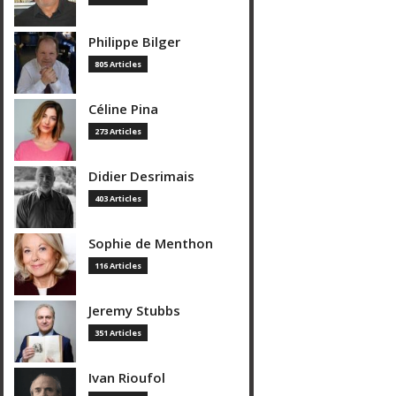
Philippe Bilger
805 Articles
Céline Pina
273 Articles
Didier Desrimais
403 Articles
Sophie de Menthon
116 Articles
Jeremy Stubbs
351 Articles
Ivan Rioufol