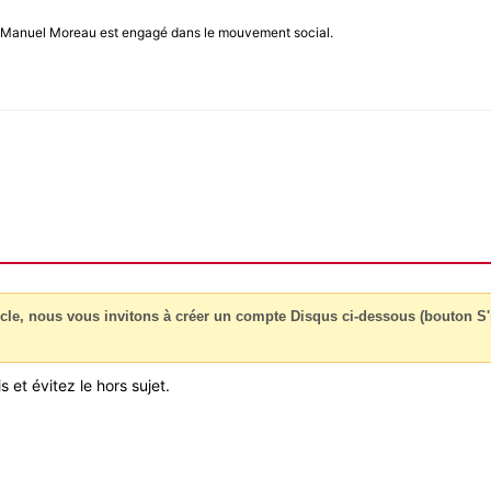
e, Manuel Moreau est engagé dans le mouvement social.
cle, nous vous invitons à créer un compte Disqus ci-dessous (bouton S'i
 et évitez le hors sujet.