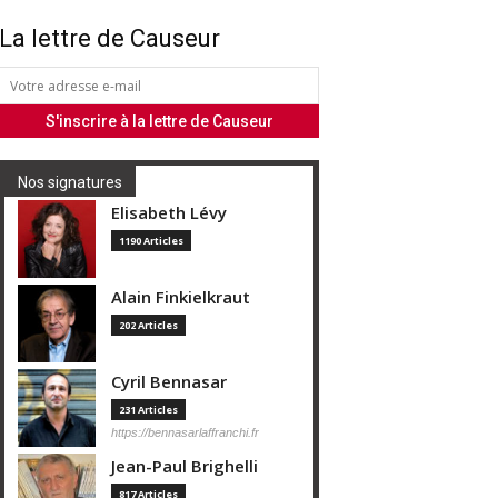
La lettre de Causeur
Nos signatures
Elisabeth Lévy
1190 Articles
Alain Finkielkraut
202 Articles
Cyril Bennasar
231 Articles
https://bennasarlaffranchi.fr
Jean-Paul Brighelli
817 Articles