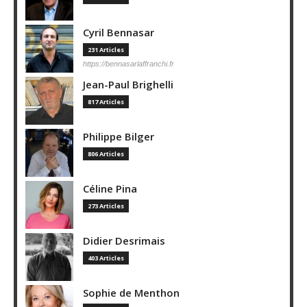
Cyril Bennasar
231 Articles
https://bennasarlaffranchi.fr
Jean-Paul Brighelli
817 Articles
Philippe Bilger
806 Articles
Céline Pina
273 Articles
Didier Desrimais
403 Articles
Sophie de Menthon