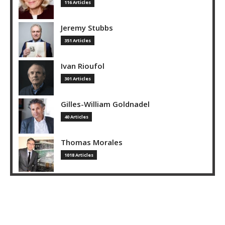
116 Articles
Jeremy Stubbs
351 Articles
Ivan Rioufol
301 Articles
Gilles-William Goldnadel
40 Articles
Thomas Morales
1018 Articles