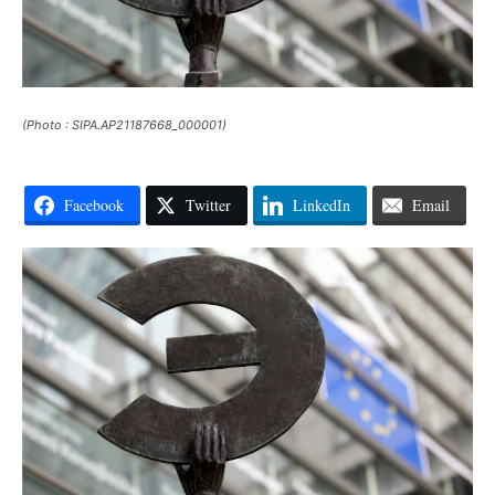
(Photo : SIPA.AP21187668_000001)
Facebook
Twitter
LinkedIn
Email