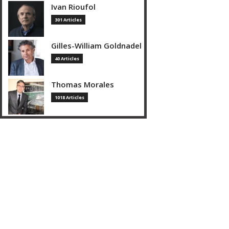
Ivan Rioufol
301 Articles
Gilles-William Goldnadel
40 Articles
Thomas Morales
1018 Articles