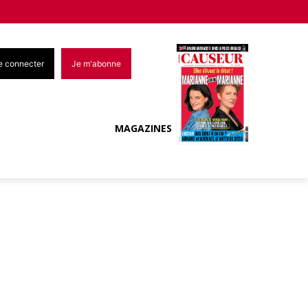
e connecter
Je m'abonne
MAGAZINES