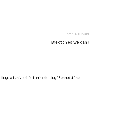
Article suivant
Brexit : Yes we can !
llège à l'université. Il anime le blog "Bonnet d'âne"