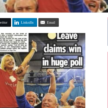
witter
LinkedIn
Email