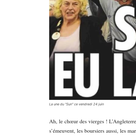
La une du "Sun" ce vendredi 24 juin
Ah, le chœur des vierges ! L’Angleterr
s’émeuvent, les boursiers aussi, les mar