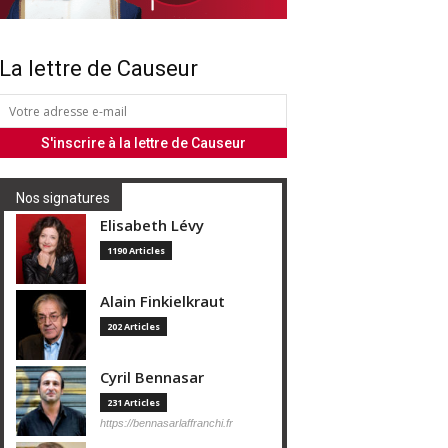
La lettre de Causeur
Nos signatures
Elisabeth Lévy
1190 Articles
Alain Finkielkraut
202 Articles
Cyril Bennasar
231 Articles
https://bennasarlaffranchi.fr