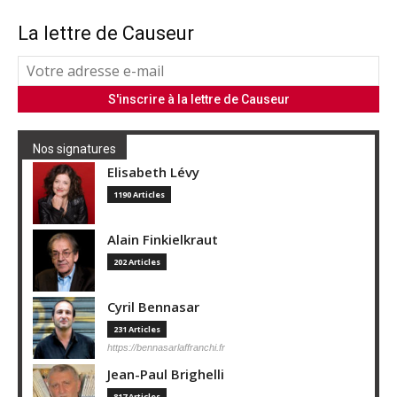
La lettre de Causeur
Nos signatures
Elisabeth Lévy
1190 Articles
Alain Finkielkraut
202 Articles
Cyril Bennasar
231 Articles
https://bennasarlaffranchi.fr
Jean-Paul Brighelli
817 Articles