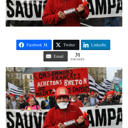
31
Facebook
Twitter
LinkedIn
31
Email
PARTAGES