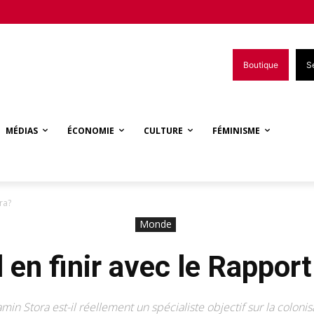
Boutique
S
MÉDIAS
ÉCONOMIE
CULTURE
FÉMINISME
ra?
Monde
l en finir avec le Rapport
min Stora est-il réellement un spécialiste objectif sur la colonis