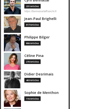
Cyril Bennasar
231 Articles
https://bennasarlaffranchi.fr
Jean-Paul Brighelli
817 Articles
Philippe Bilger
806 Articles
Céline Pina
273 Articles
Didier Desrimais
403 Articles
Sophie de Menthon
116 Articles