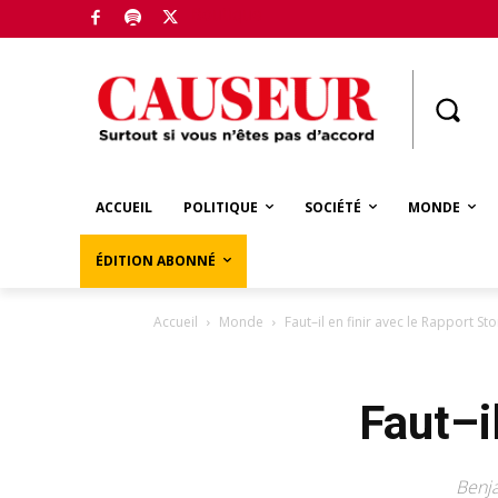
Boutique
ACCUEIL
POLITIQUE
SOCIÉTÉ
MONDE
ÉDITION ABONNÉ
Accueil
Monde
Faut–il en finir avec le Rapport Sto
Faut–i
Benja