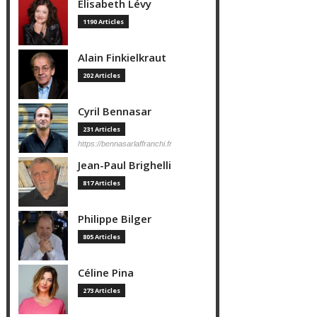
Elisabeth Lévy
1190 Articles
Alain Finkielkraut
202 Articles
Cyril Bennasar
231 Articles
https://bennasarlaffranchi.fr
Jean-Paul Brighelli
817 Articles
Philippe Bilger
805 Articles
Céline Pina
273 Articles