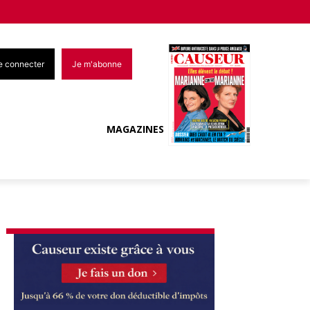
e connecter
Je m'abonne
MAGAZINES