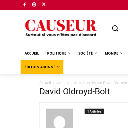
Boutique
ACCUEIL
POLITIQUE
SOCIÉTÉ
MONDE
ÉDITION ABONNÉ
Accueil
auteurs
Articles écrits par David Oldroyd
David Oldroyd-Bolt
1 Articles