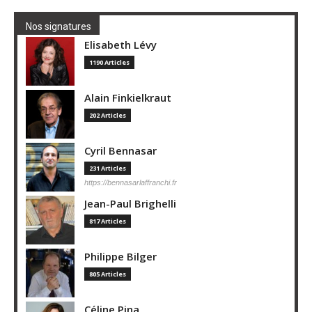
Nos signatures
Elisabeth Lévy
1190 Articles
Alain Finkielkraut
202 Articles
Cyril Bennasar
231 Articles
https://bennasarlaffranchi.fr
Jean-Paul Brighelli
817 Articles
Philippe Bilger
805 Articles
Céline Pina