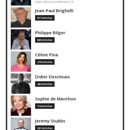
https://bennasarlaffranchi.fr
Jean-Paul Brighelli
817 Articles
Philippe Bilger
805 Articles
Céline Pina
273 Articles
Didier Desrimais
403 Articles
Sophie de Menthon
116 Articles
Jeremy Stubbs
351 Articles