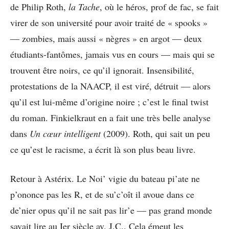
de Philip Roth,
la Tache
, où le héros, prof de fac, se fait
virer de son université pour avoir traité de « spooks »
— zombies, mais aussi « nègres » en argot — deux
étudiants-fantômes, jamais vus en cours — mais qui se
trouvent être noirs, ce qu’il ignorait. Insensibilité,
protestations de la NAACP, il est viré, détruit — alors
qu’il est lui-même d’origine noire ; c’est le final twist
du roman. Finkielkraut en a fait une très belle analyse
dans
Un cœur intelligent
(2009). Roth, qui sait un peu
ce qu’est le racisme, a écrit là son plus beau livre.
Retour à Astérix. Le Noi’ vigie du bateau pi’ate ne
p’ononce pas les R, et de su’c’oît il avoue dans ce
de’nier opus qu’il ne sait pas lir’e — pas grand monde
savait lire au Ier siècle av. J.C.. Cela émeut les