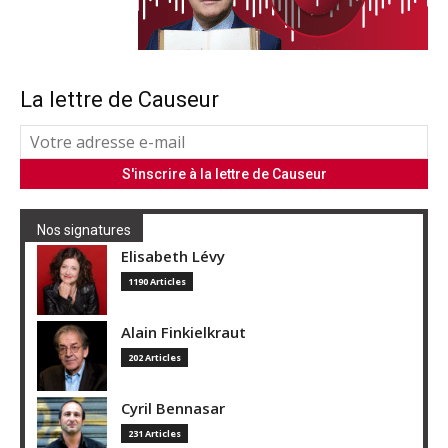
La lettre de Causeur
Nos signatures
Elisabeth Lévy
1190 Articles
Alain Finkielkraut
202 Articles
Cyril Bennasar
231 Articles