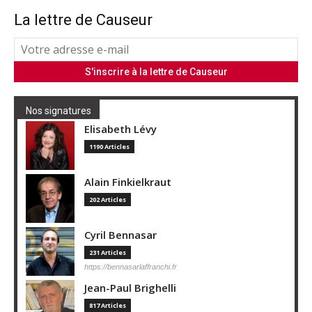
La lettre de Causeur
Nos signatures
Elisabeth Lévy
1190 Articles
Alain Finkielkraut
202 Articles
Cyril Bennasar
231 Articles
https://bennasarlaffranchi.fr
Jean-Paul Brighelli
817 Articles