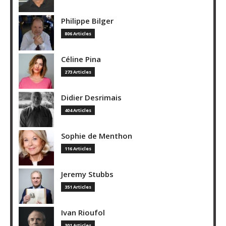
Philippe Bilger
806 Articles
Céline Pina
273 Articles
Didier Desrimais
404 Articles
Sophie de Menthon
116 Articles
Jeremy Stubbs
351 Articles
Ivan Rioufol
301 Articles