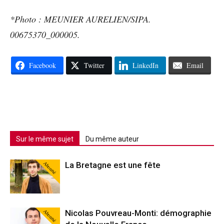
*Photo : MEUNIER AURELIEN/SIPA.
00675370_000005.
Facebook
Twitter
LinkedIn
Email
Sur le même sujet
Du même auteur
Abonné
La Bretagne est une fête
Abonné
Nicolas Pouvreau-Monti: démographie