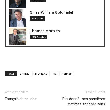
Gilles-William Goldnadel
40 Articles
Thomas Morales
1018 Articles
TAGS
antifas
Bretagne
FN
Rennes
Article précédent
Article suivant
Français de souche
Dieudonné : ses premières
victimes sont ses fans