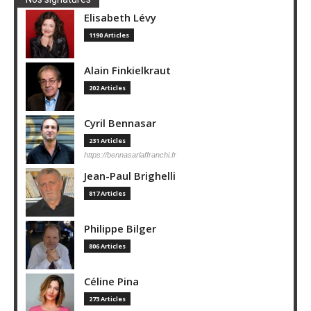
Elisabeth Lévy
1190 Articles
Alain Finkielkraut
202 Articles
Cyril Bennasar
231 Articles
https://bennasarlaffranchi.fr
Jean-Paul Brighelli
817 Articles
Philippe Bilger
806 Articles
Céline Pina
273 Articles