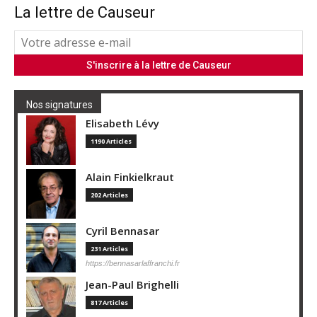
La lettre de Causeur
Nos signatures
Elisabeth Lévy
1190 Articles
Alain Finkielkraut
202 Articles
Cyril Bennasar
231 Articles
https://bennasarlaffranchi.fr
Jean-Paul Brighelli
817 Articles