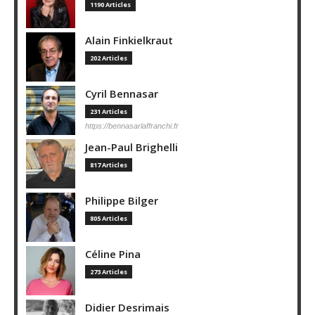
1190 Articles
Alain Finkielkraut
202 Articles
Cyril Bennasar
231 Articles
https://bennasarlaffranchi.fr
Jean-Paul Brighelli
817 Articles
Philippe Bilger
805 Articles
Céline Pina
273 Articles
Didier Desrimais