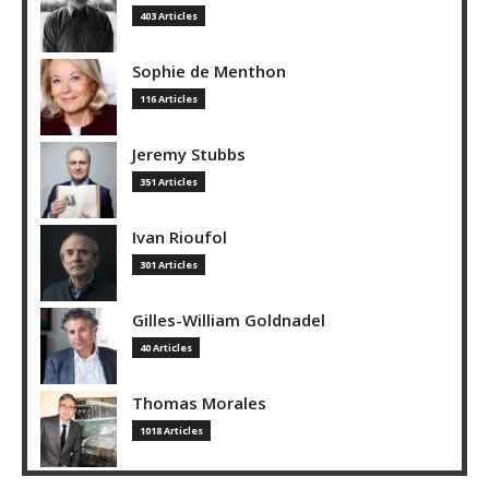
403 Articles
Sophie de Menthon
116 Articles
Jeremy Stubbs
351 Articles
Ivan Rioufol
301 Articles
Gilles-William Goldnadel
40 Articles
Thomas Morales
1018 Articles