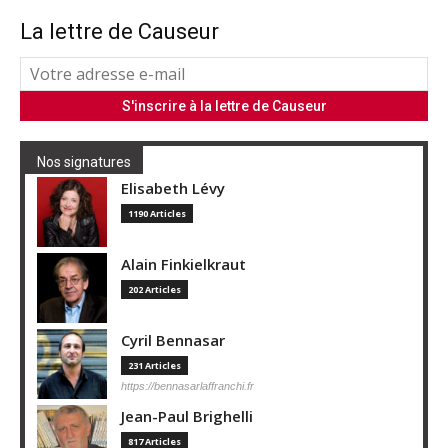
La lettre de Causeur
Nos signatures
Elisabeth Lévy
1190 Articles
Alain Finkielkraut
202 Articles
Cyril Bennasar
231 Articles
https://bennasarlaffranchi.fr
Jean-Paul Brighelli
817 Articles