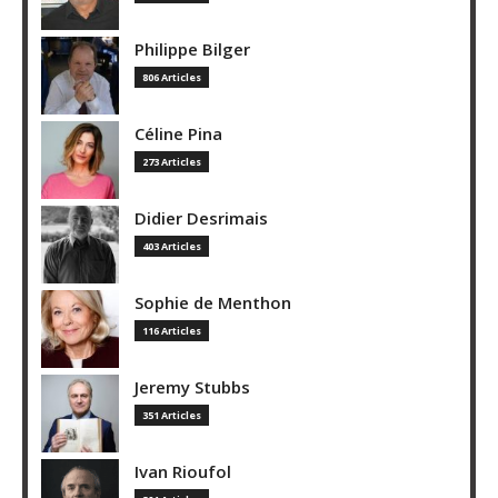
Philippe Bilger
806 Articles
Céline Pina
273 Articles
Didier Desrimais
403 Articles
Sophie de Menthon
116 Articles
Jeremy Stubbs
351 Articles
Ivan Rioufol