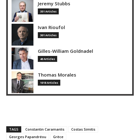
Jeremy Stubbs
351 Articles
Ivan Rioufol
301 Articles
Gilles-William Goldnadel
40 Articles
Thomas Morales
1018 Articles
TAGS
Constantin Caramanlis
Costas Simitis
Georges Papandréou
Grèce