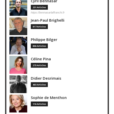
Cyril Bennasar
231 Articles
https://bennasarlaffranchi.fr
Jean-Paul Brighelli
817 Articles
Philippe Bilger
806 Articles
Céline Pina
273 Articles
Didier Desrimais
403 Articles
Sophie de Menthon
116 Articles