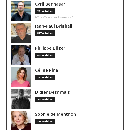
Cyril Bennasar
231 Articles
https://bennasarlaffranchi.fr
Jean-Paul Brighelli
817 Articles
Philippe Bilger
805 Articles
Céline Pina
273 Articles
Didier Desrimais
403 Articles
Sophie de Menthon
116 Articles