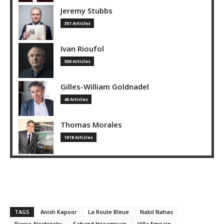
Jeremy Stubbs
351 Articles
Ivan Rioufol
300 Articles
Gilles-William Goldnadel
40 Articles
Thomas Morales
1018 Articles
TAGS
Anish Kapoor
La Route Bleue
Nabil Nahas
Pierre Alechinsky
Sahand Hesamiyan
Villa Empain