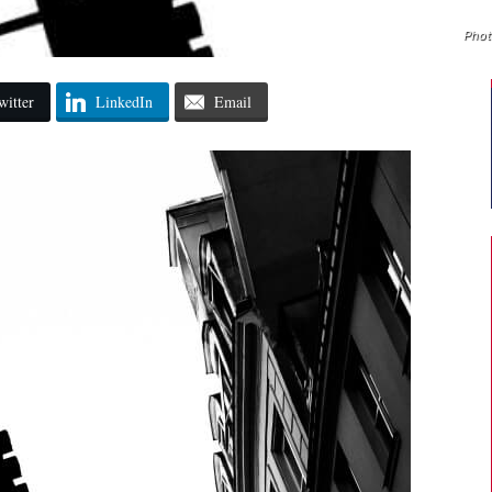
Photo
witter
LinkedIn
Email