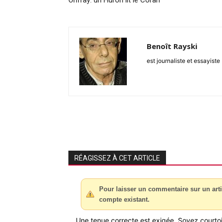
Benoît Rayski
est journaliste et essayiste
RÉAGISSEZ À CET ARTICLE
Pour laisser un commentaire sur un arti
compte existant.
Une tenue correcte est exigée. Soyez courtois