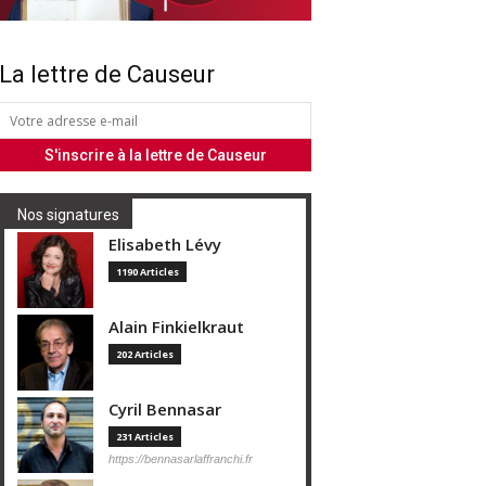
La lettre de Causeur
Nos signatures
Elisabeth Lévy
1190 Articles
Alain Finkielkraut
202 Articles
Cyril Bennasar
231 Articles
https://bennasarlaffranchi.fr