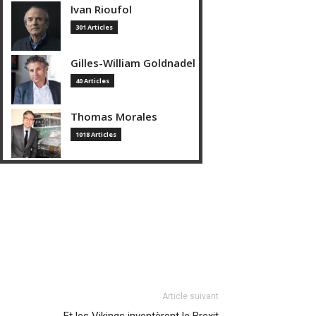
Ivan Rioufol
301 Articles
Gilles-William Goldnadel
40 Articles
Thomas Morales
1018 Articles
Article suivant
Et les Vikings inventèrent le Brexit