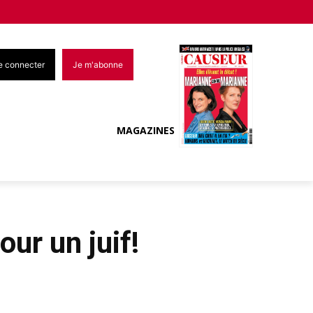
e connecter
Je m'abonne
MAGAZINES
our un juif!