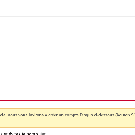
cle, nous vous invitons à créer un compte Disqus ci-dessous (bouton S'i
 et évitez le hors sujet.