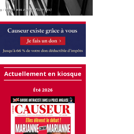
 : When i was a bird - Flickr - cc)
Actuellement en kiosque
Été 2026