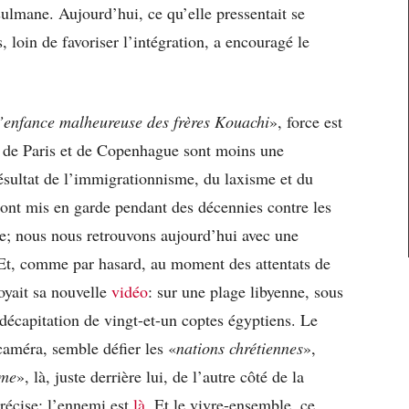
sulmane. Aujourd’hui, ce qu’elle pressentait se
s, loin de favoriser l’intégration, a encouragé le
’enfance malheureuse des frères Kouachi
», force est
es de Paris et de Copenhague sont moins une
ésultat de l’immigrationnisme, du laxisme et du
 ont mis en garde pendant des décennies contre les
e; nous nous retrouvons aujourd’hui avec une
 Et, comme par hasard, au moment des attentats de
oyait sa nouvelle
vidéo
: sur une plage libyenne, sous
décapitation de vingt-et-un coptes égyptiens. Le
 caméra, semble défier les «
nations chrétiennes
»,
ome
», là, juste derrière lui, de l’autre côté de la
écise; l’ennemi est
là
. Et le vivre-ensemble, ce