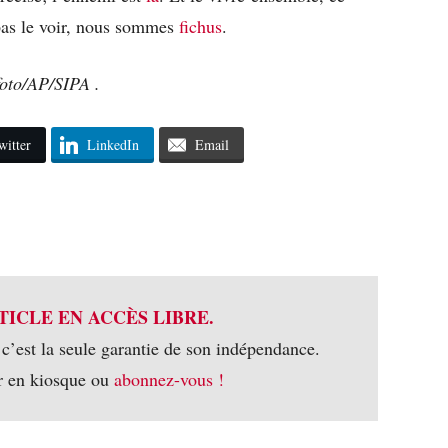
 pas le voir, nous sommes
fichus
.
oto/AP/SIPA .
witter
LinkedIn
Email
TICLE EN ACCÈS LIBRE.
 c’est la seule garantie de son indépendance.
r en kiosque ou
abonnez-vous !