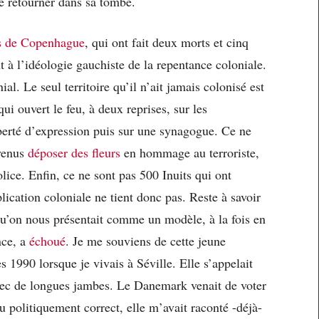
 se retourner dans sa tombe.
ts de Copenhague
, qui ont fait deux morts et cinq
t à l’idéologie gauchiste de la repentance coloniale.
l. Le seul territoire qu’il n’ait jamais colonisé est
ui ouvert le feu, à deux reprises, sur les
iberté d’expression puis sur une synagogue. Ce ne
 venus
déposer des fleurs
en hommage au terroriste,
police. Enfin, ce ne sont pas 500 Inuits qui ont
plication coloniale ne tient donc pas. Reste à savoir
u’on nous présentait comme un modèle, à la fois en
nce, a
échoué
. Je me souviens de cette jeune
 1990 lorsque je vivais à Séville. Elle s’appelait
ec de longues jambes. Le Danemark venait de voter
du politiquement correct, elle m’avait raconté -déjà-