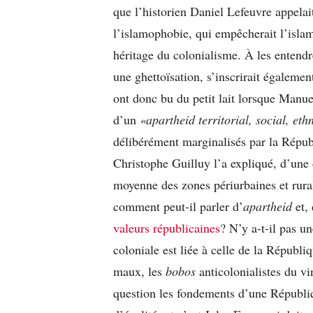
que l’historien Daniel Lefeuvre appelai
l’islamophobie, qui empêcherait l’islam 
héritage du colonialisme. À les entendr
une ghettoïsation, s’inscrirait égaleme
ont donc bu du petit lait lorsque Manuel
d’un
«apartheid
territorial, social, et
délibérément marginalisés par la Répub
Christophe Guilluy l’a expliqué, d’une 
moyenne des zones périurbaines et rural
comment peut-il parler d’
apartheid
et, 
valeurs républicaines
? N’y a-t-il pas u
coloniale est liée à celle de la Républi
maux, les
bobos
anticolonialistes du vi
question les fondements d’une Républi