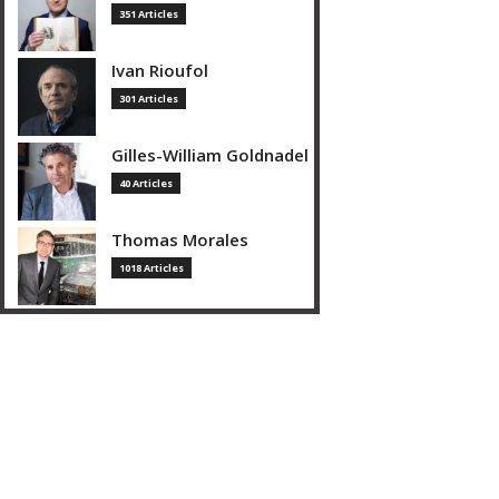
351 Articles
Ivan Rioufol
301 Articles
Gilles-William Goldnadel
40 Articles
Thomas Morales
1018 Articles