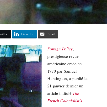
witter
LinkedIn
Email
Foreign Policy
,
prestigieuse revue
américaine créée en
1970 par Samuel
Huntington, a publié le
21 janvier dernier un
article intitulé
The
French Colonialist’s