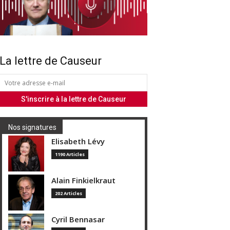
La lettre de Causeur
Nos signatures
Elisabeth Lévy
1190 Articles
Alain Finkielkraut
202 Articles
Cyril Bennasar