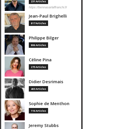
231 Articles
https://bennasarlaffranchi.fr
Jean-Paul Brighelli
817 Articles
Philippe Bilger
806 Articles
Céline Pina
273 Articles
Didier Desrimais
403 Articles
Sophie de Menthon
116 Articles
Jeremy Stubbs